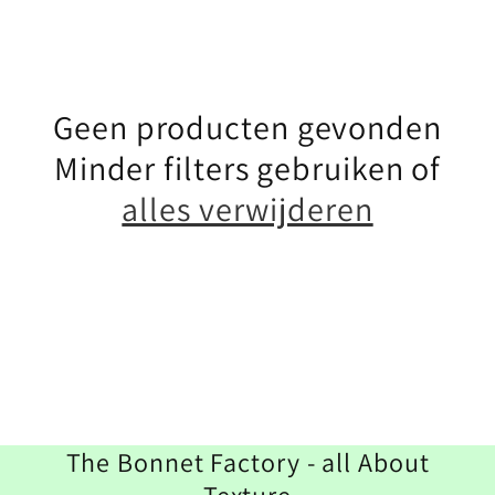
l
e
Geen producten gevonden
c
Minder filters gebruiken of
t
alles verwijderen
i
e
:
The Bonnet Factory - all About