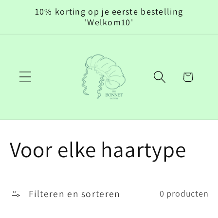
Meteen
10% korting op je eerste bestelling
naar de
'Welkom10'
content
Winkelwagen
C
Voor elke haartype
o
Filteren en sorteren
0 producten
l