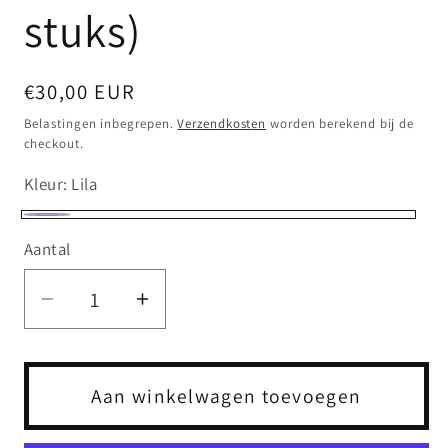
stuks)
Normale
€30,00 EUR
prijs
Belastingen inbegrepen.
Verzendkosten
worden berekend bij de
checkout.
Kleur:
Lila
Lila
Aantal
Aantal
Aantal
verlagen
verhogen
voor
voor
Kussensloop
Kussensloop
Aan winkelwagen toevoegen
Lavendel
Lavendel
(set
(set