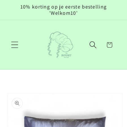
Meteen
10% korting op je eerste bestelling
naar de
'Welkom10'
content
Winkelwagen
Ga direct naar
productinformatie