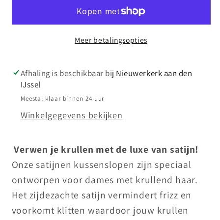
van
van
2
2
stuks)
stuks)
Meer betalingsopties
Afhaling is beschikbaar bij
Nieuwerkerk aan den
IJssel
Meestal klaar binnen 24 uur
Winkelgegevens bekijken
Verwen je krullen met de luxe van satijn!
Onze satijnen kussenslopen zijn speciaal
ontworpen voor dames met krullend haar.
Het zijdezachte satijn vermindert frizz en
voorkomt klitten waardoor jouw krullen