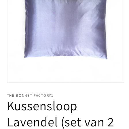
Media
1
openen
THE BONNET FACTORY1
in
Kussensloop
modaal
Lavendel (set van 2